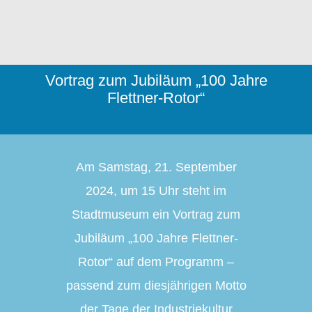
Schauräume
Presse-Archiv
Vortrag zum Jubiläum „100 Jahre
Flettner-Rotor“
Kontakt/Impressum/DSGVO
Am Samstag, 21. September
2024, um 15 Uhr steht im
Stadtmuseum ein Vortrag zum
Jubiläum „100 Jahre Flettner-
Rotor“ auf dem Programm –
passend zum diesjährigen Motto
der Tage der Industriekultur