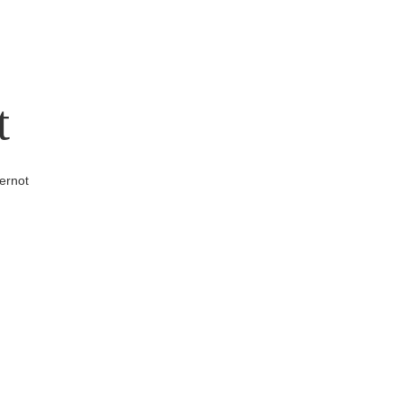
t
ernot