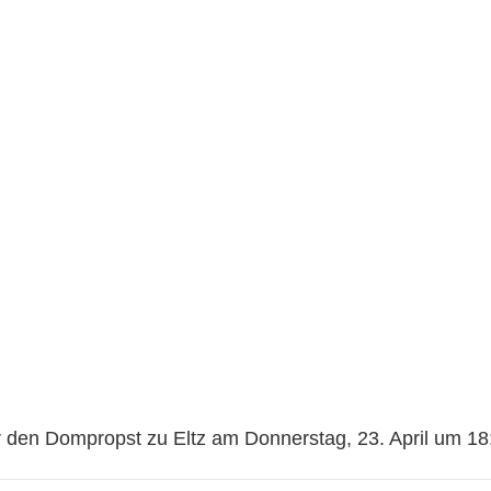
 über den Dompropst zu Eltz am Don
r den Dompropst zu Eltz am Donnerstag, 23. April um 18: