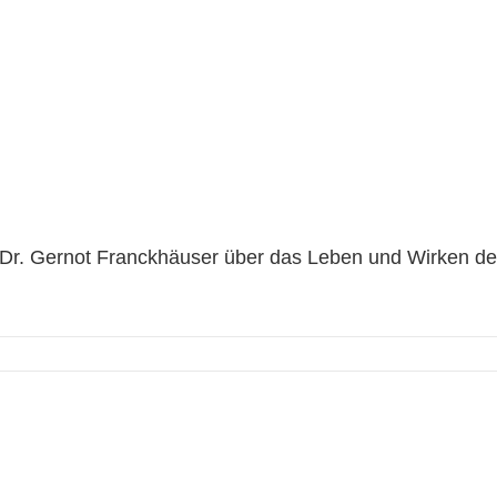
 von Dr. Gernot Franckhäuser über
 Dompropstes zu Eltz am 23. April 
 Dr. Gernot Franckhäuser über das Leben und Wirken de