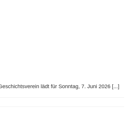
um 11:00 Uhr vor Sommerpause
chichtsverein lädt für Sonntag, 7. Juni 2026 [...]
Weiterlesen