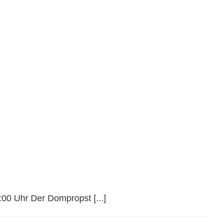
nerstag, 23. April um 18:00 Uhr
00 Uhr Der Dompropst [...]