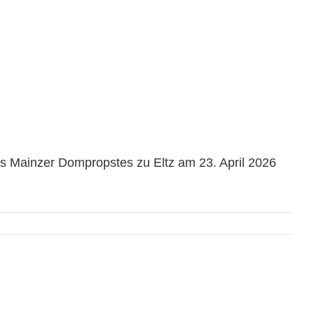
 das Leben und Wirken des
2026
s Mainzer Dompropstes zu Eltz am 23. April 2026
Weiterlesen